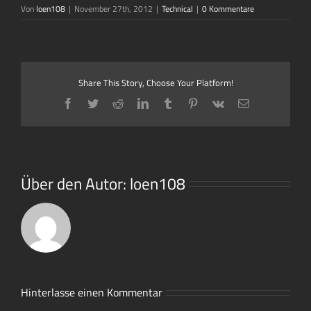
Von
loen108
|
November 27th, 2012
|
Technical
|
0 Kommentare
Share This Story, Choose Your Platform!
Facebook
Twitter
Reddit
LinkedIn
Tumblr
Pinterest
Vk
E-
Mail
Über den Autor:
loen108
Hinterlasse einen Kommentar