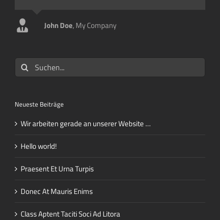
John Doe
Luke Beck
,
My Company
,
Theme Fusion
Suche
nach:
Neueste Beiträge
Wir arbeiten gerade an unserer Website …
Hello world!
Praesent Et Urna Turpis
Donec At Mauris Enims
Class Aptent Taciti Soci Ad Litora