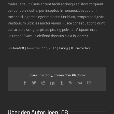
malesuada ut. Class aptent taciti sociosqu ad litora torquent
per conubia nostra, per inceptos himenaeos.Vestibulum
tortor nisi, egestas eget molestie tincidunt, tempus sed justo.
Vestibulum ultricies auctor varius. Fusce consequat tincidunt
dui, ac adipiscing turpis adipiscing pulvinar. Aliquam erat
volutpat. Vivamus eleifend rhoncus nulla in laoreet.
Von
loen108
|
November 27th, 2012
|
Pricing
|
0 Kommentare
Share This Story, Choose Your Platform!
Facebook
Twitter
Reddit
LinkedIn
Tumblr
Pinterest
Vk
E-
Mail
Über den Autor:
loen108