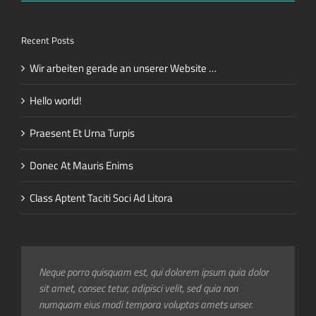
Recent Posts
Wir arbeiten gerade an unserer Website …
Hello world!
Praesent Et Urna Turpis
Donec At Mauris Enims
Class Aptent Taciti Soci Ad Litora
Neque porro quisquam est, qui dolorem ipsum quia dolor
Aliquam erat volutpat. Quisque at est id ligula facilisis
sit amet, consec tetur, adipisci velit, sed quia non
laoreet eget pulvinar nibh. Suspendisse at ultrices dui.
numquam eius modi tempora voluptas amets unser.
Curabitur ac felis arcu sadips ipsums fugiats nemis.