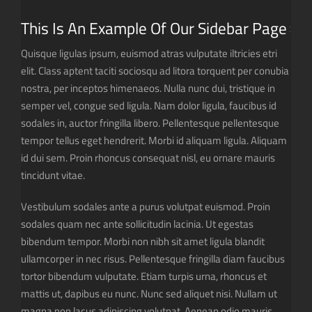
This Is An Example Of Our Sidebar Page
Quisque ligulas ipsum, euismod atras vulputate iltricies etri
elit. Class aptent taciti sociosqu ad litora torquent per conubia
nostra, per inceptos himenaeos. Nulla nunc dui, tristique in
semper vel, congue sed ligula. Nam dolor ligula, faucibus id
sodales in, auctor fringilla libero. Pellentesque pellentesque
tempor tellus eget hendrerit. Morbi id aliquam ligula. Aliquam
id dui sem. Proin rhoncus consequat nisl, eu ornare mauris
tincidunt vitae.
Vestibulum sodales ante a purus volutpat euismod. Proin
sodales quam nec ante sollicitudin lacinia. Ut egestas
bibendum tempor. Morbi non nibh sit amet ligula blandit
ullamcorper in nec risus. Pellentesque fringilla diam faucibus
tortor bibendum vulputate. Etiam turpis urna, rhoncus et
mattis ut, dapibus eu nunc. Nunc sed aliquet nisi. Nullam ut
magna non lacus adipiscing volutpat. Aenean odio mauris,