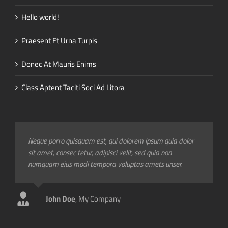
Hello world!
Praesent Et Urna Turpis
Donec At Mauris Enims
Class Aptent Taciti Soci Ad Litora
Neque porro quisquam est, qui dolorem ipsum quia dolor
Aliquam erat volutpat. Quisque at est id ligula facilisis
sit amet, consec tetur, adipisci velit, sed quia non
laoreet eget pulvinar nibh. Suspendisse at ultrices dui.
numquam eius modi tempora voluptas amets unser.
Curabitur ac felis arcu sadips ipsums fugiats nemis.
John Doe
Luke Beck
,
My Company
,
Theme Fusion