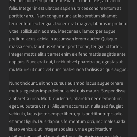
Sed tincidunt semper lorem. Etiam in libero felis, at blandit
felis. Integer in est ultrices sapien ultrices condimentum at
porttitor arcu. Nam congue nunc ac leo pretium sit amet
fermentum leo feugiat. Donec erat magna, lobortis in pretium
vitae, sollicitudin ac ante. Maecenas ullamcorper augue
pretium lacus lacinia in accumsan lorem auctor. Quisque
massa sem, faucibus sit amet porttitor ac, feugiat id tortor.
Integer mattis elit sit amet enim eleifend mattis sagittis ante
dapibus. Nunc erat dui, tincidunt vel pharetra ac, egestas ut
mi. Mauris ut nunc vel nunc malesuada facilisis ac quis augue.
Nunc tincidunt, elit non cursus euismod, lacus augue ornare
metus, egestas imperdiet nulla nisl quis mauris. Suspendisse
a pharetra urna. Morbi dui lectus, pharetra nec elementum
eget, vulputate ut nisi. Aliquam accumsan, nulla sed feugiat
vehicula, lacus justo semper libero, quis porttitor turpis odio
sit amet ligula. Duis dapibus fermentum orci, nec malesuada
libero vehicula ut. Integer sodales, urna eget interdum
eleifend, nulla nibh laoreet nisl, quis dignissim mauris dolor